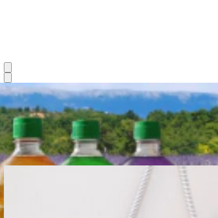
EuroQuímica
Somos una empresa familiar argentina dedicada a desarrolar
productos de limpieza con
calidad
,
compromiso
y
atención