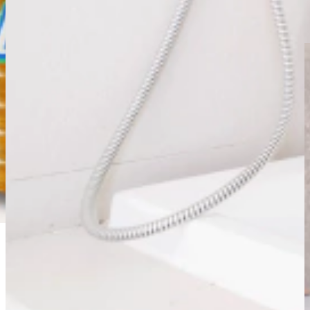
personalizada
. Contamos con más
35 años
de experiencia dentro
de la industria.
Somos
importadores
y poseemos gran variedad de productos de
producción propia. Realizamos ventas por mayor y menor
Contactanos:
📞 0237 4667700
💬 +549 11 5174 0972
📍 Av Victorica 563 | Moreno